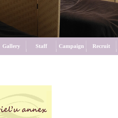
Gallery
Staff
Campaign
Recruit